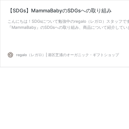
【SDGs】MammaBabyのSDGsへの取り組み
こんにちは！SDGsについて勉強中のregalo（レガロ）スタッフです
『MammaBaby』のSDGsへの取り組み、商品について紹介していきま
【SDGs】
を読む
MammaBaby
の
SDGs
regalo（レガロ）| 港区芝浦のオーガニック・ギフトショップ
へ
の
取
り
組
み