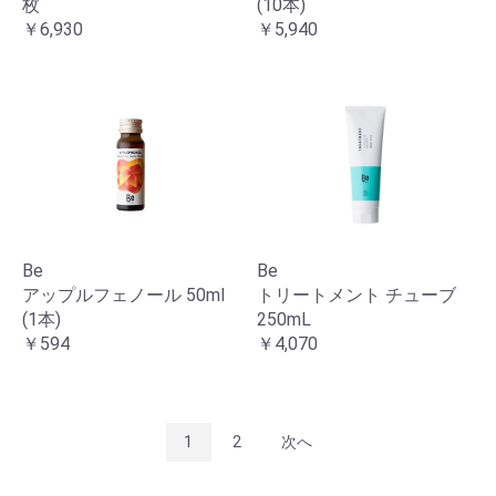
枚
(10本)
￥6,930
￥5,940
Be
Be
アップルフェノール 50ml
トリートメント チューブ
(1本)
250mL
￥594
￥4,070
1
2
次へ