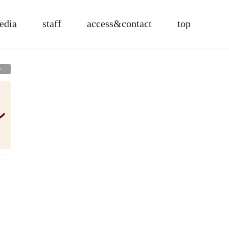
edia
staff
access&contact
top
ト
シ