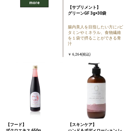
more
【サプリメント】
グリーンGF 3g×30袋
腸内美人を目指したい方に♪ビ
タミンやミネラル、食物繊維
を１袋で摂ることができる青
汁
￥ 6,264(税込)
【フード】
【スキンケア】
ザクロエキス 650g
ハンド＆ボディローション レ