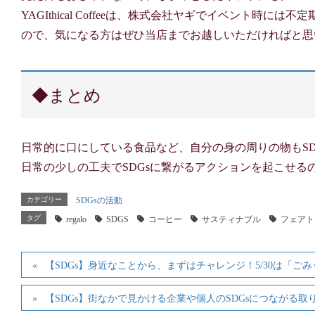
YAGIthical Coffeeは、株式会社ヤギでイベント
ので、気になる方はぜひ当店までお越しいただければと思
◆まとめ
日常的に口にしている食品など、自分の身の周りの物もSD
日常の少しの工夫でSDGsに繋がるアクションを起こせる
カテゴリー
SDGsの活動
タグ
regalo
SDGS
コーヒー
サスティナブル
フェアト
【SDGs】身近なことから、まずはチャレンジ！5/30は「ご
【SDGs】街なかで見かける企業や個人のSDGsにつながる取