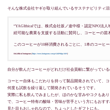
そんな株式会社ヤギが取り組んでいるサステナビリティ活動プロ
“YAGIthicalでは、株式会社坂ノ途中様・認定N
続可能な農業を支援する活動に賛同し、コーヒーの苗
このコーヒーが10杯消費されるごとに、1本のコーヒ
YAGIthical Instagram (
https://www.instagram.com/p/CahPtRgv30P/
)
自分が飲んだコーヒーがどれだけ社会貢献に繋がっている
コーヒー自体もこだわりを持って製品開発されていて、コ
何度も試飲を繰り返して開発されているそうです。
実際に私も飲んでみましたが、ほのかな甘みやコクもあり
で、コーヒー特有の酸味・苦味が苦手という方にもおすす
見た目もおしゃれなので、ちょっとしたギフトにも。