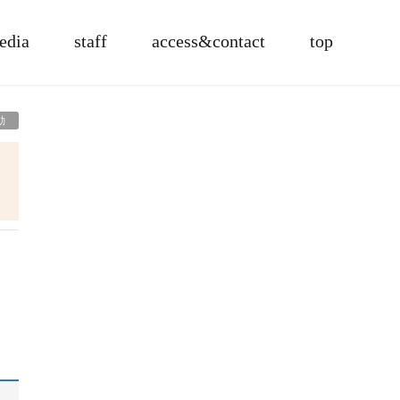
edia
staff
access&contact
top
動