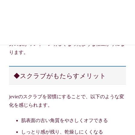
メイクのノリがよくなったり、化粧水や美容液の浸透
をサポートしてくれる効果も期待できます。
また、ボディケアとして使うのもおすすめで、腕や脚
など、乾燥やくすみが気になる部分に使うことで、全
身の肌がワントーン明るくなったような仕上がりにな
ります。
◆スクラブがもたらすメリット
jevieのスクラブを習慣にすることで、以下のような変
化を感じられます。
肌表面の古い角質をやさしくオフできる
しっとり感が残り、乾燥しにくくなる