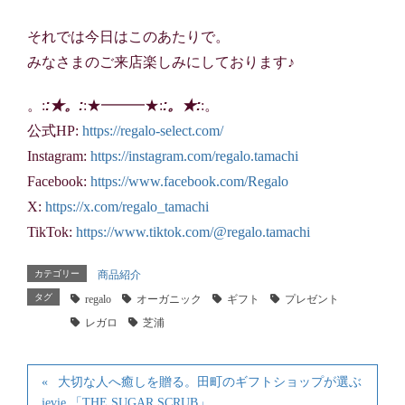
それでは今日はこのあたりで。
みなさまのご来店楽しみにしております♪
。:
:★。:
:★━━━★:
:。★:
:。
公式HP:
https://regalo-select.com/
Instagram:
https://instagram.com/regalo.tamachi
Facebook:
https://www.facebook.com/Regalo
X:
https://x.com/regalo_tamachi
TikTok:
https://www.tiktok.com/@regalo.tamachi
カテゴリー
商品紹介
タグ
regalo
オーガニック
ギフト
プレゼント
レガロ
芝浦
大切な人へ癒しを贈る。田町のギフトショップが選ぶ
jevie 「THE SUGAR SCRUB」