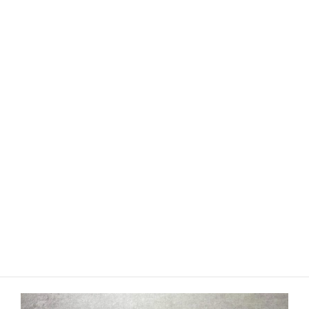
合計、約10,000円で、 美容・食・日常小物をバランス
よく詰め込みました。
※商品の売れ筋によって、在庫に変動がある場合がご
ざいます。
※ラッピング代は別料金となります。
◆
自分にご褒美（予算2,000～3,000
円）
“いつも頑張っている自分へご褒美を”という気持ちに
寄り添う小さなギフト。
お風呂で整えるご褒美時間にいかがですか？