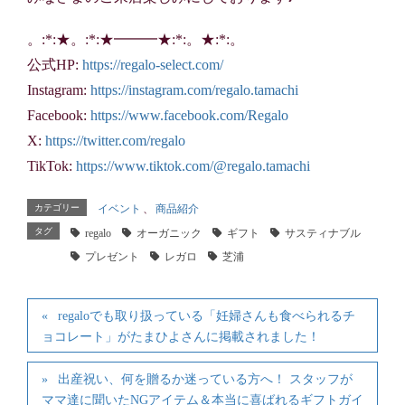
。:*:★。:*:★━━━★:*:。★:*:。
公式HP:
https://regalo-select.com/
Instagram:
https://instagram.com/regalo.tamachi
Facebook:
https://www.facebook.com/Regalo
X:
https://twitter.com/regalo
TikTok:
https://www.tiktok.com/@regalo.tamachi
カテゴリー
イベント
、
商品紹介
タグ
regalo
オーガニック
ギフト
サスティナブル
プレゼント
レガロ
芝浦
regaloでも取り扱っている「妊婦さんも食べられるチ
ョコレート」がたまひよさんに掲載されました！
出産祝い、何を贈るか迷っている方へ！ スタッフが
ママ達に聞いたNGアイテム＆本当に喜ばれるギフトガイ