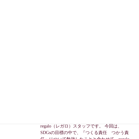
の取り組み
こんにちは！SDGsについて勉強中の
regalo（レガロ）スタッフです。 今回は、
regaloでも取り扱っている『MammaBaby』の
SDGsへの取り組み、商品について紹介してい
きます。 MammaBabyとは Mam […]
2022年8月1日
SDGsの活動
【SDGs】食用バラ農家『ROSE
LABO』のフラワーロスへの取り
組み
こんにちは！SDGsについて勉強中の
regalo（レガロ）スタッフです。 今回は、
SDGsの目標の中で、『つくる責任 つかう責