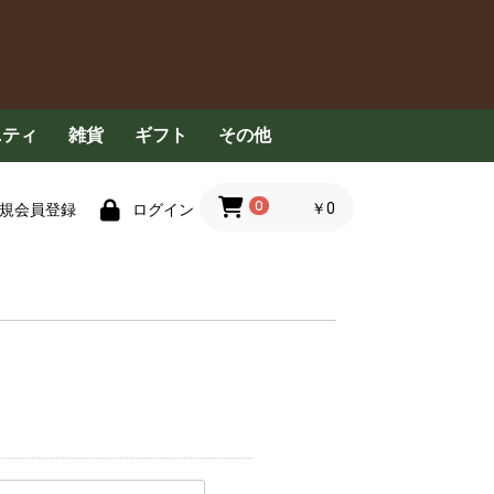
ニティ
雑貨
ギフト
その他
具
食器用洗剤
洗濯洗剤
清掃用品
衣服
ハンカチ・タオル
ペット用品
その他
コンセプト
定期配送について
FAQ
お問い合わせ
0
￥0
規会員登録
ログイン