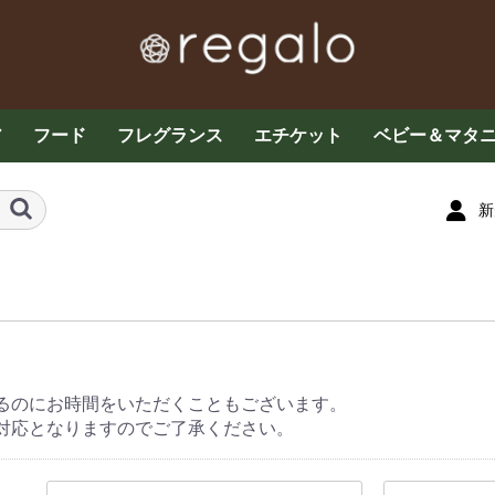
ア
フード
フレグランス
エチケット
ベビー＆マタ
ケア
お茶・コーヒー各種
グラノーラ・ドライフ
その他フード
お菓子
プロテイン・サプリメ
ザクロ
はちみつ
エッセンシャルオイル
ミストスプレー
フレグランス
アロマキャンドル
マスクスプレー
デオドラント
デリケートケア
オーラルケア
ベビーケア
子供用食品
育児用品・玩
ルーツ
ント
新
るのにお時間をいただくこともございます。
対応となりますのでご了承ください。