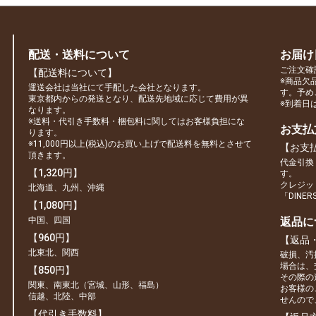
配送・送料について
お届け
ご注文確
【配送料について】
※商品欠
運送会社は当社にて手配した会社となります。
す。予め
東京都内からの発送となり、配送先地域に応じて費用が異
※到着日
なります。
※送料・代引き手数料・梱包料に関してはお客様負担にな
お支払
ります。
※11,000円以上(税込)のお買い上げで配送料を無料とさせて
【お支
頂きます。
代金引換
【1,320円】
す。
クレジット
北海道、九州、沖縄
「DINE
【1,080円】
中国、四国
返品に
【960円】
【返品
北東北、関西
破損、汚
場合は、
【850円】
その際の
関東、南東北（宮城、山形、福島）
お客様の
信越、北陸、中部
せんので
【代引き手数料】