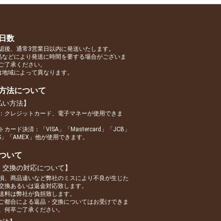
日数
認後、通常3営業日以内に発送いたします。
品などにより発送に時間を要する場合がございま
ご了承ください。
は地域によって異なります。
方法について
払い方法】
：クレジットカード、電子マネーが使用できま
カード決済：「VISA」「Mastercard」「JCB」
RS」「AMEX」他が使用できます。
ついて
・交換の対応について】
損、商品違いなど弊社のミスにより不良が生じた
交換あるいは返金対応致します。
送料は弊社が負担致します。
ご都合による返品・交換についてはお受けできま
、何卒ご了承ください。