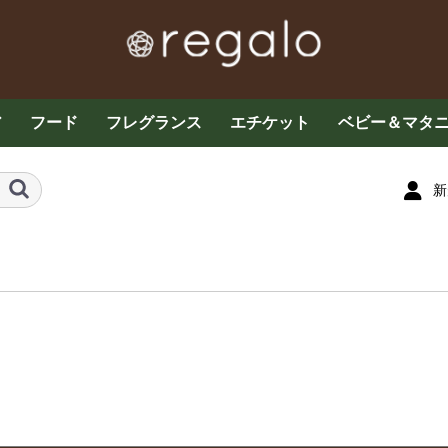
ア
フード
フレグランス
エチケット
ベビー＆マタ
ケア
お茶・コーヒー各種
グラノーラ・ドライフ
その他フード
お菓子
プロテイン・サプリメ
ザクロ
はちみつ
エッセンシャルオイル
ミストスプレー
フレグランス
アロマキャンドル
マスクスプレー
デオドラント
デリケートケア
オーラルケア
ベビーケア
子供用食品
育児用品・玩
ルーツ
ント
新