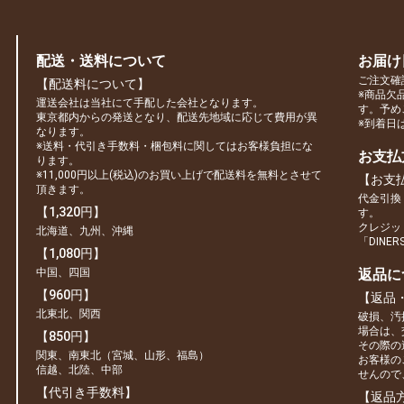
配送・送料について
お届け
ご注文確
【配送料について】
※商品欠
運送会社は当社にて手配した会社となります。
す。予め
東京都内からの発送となり、配送先地域に応じて費用が異
※到着日
なります。
※送料・代引き手数料・梱包料に関してはお客様負担にな
お支払
ります。
※11,000円以上(税込)のお買い上げで配送料を無料とさせて
【お支
頂きます。
代金引換
【1,320円】
す。
クレジット
北海道、九州、沖縄
「DINE
【1,080円】
中国、四国
返品に
【960円】
【返品
北東北、関西
破損、汚
場合は、
【850円】
その際の
関東、南東北（宮城、山形、福島）
お客様の
信越、北陸、中部
せんので
【代引き手数料】
【返品