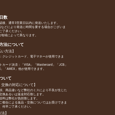
日数
認後、通常3営業日以内に発送いたします。
品などにより発送に時間を要する場合がございま
ご了承ください。
は地域によって異なります。
方法について
払い方法】
：クレジットカード、電子マネーが使用できま
カード決済：「VISA」「Mastercard」「JCB」
RS」「AMEX」他が使用できます。
ついて
・交換の対応について】
損、商品違いなど弊社のミスにより不良が生じた
交換あるいは返金対応致します。
送料は弊社が負担致します。
ご都合による返品・交換についてはお受けできま
、何卒ご了承ください。
方法】