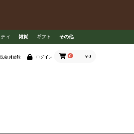
ニティ
雑貨
ギフト
その他
具
食器用洗剤
洗濯洗剤
清掃用品
衣服
ハンカチ・タオル
ペット用品
その他
コンセプト
定期配送について
FAQ
お問い合わせ
0
￥0
規会員登録
ログイン