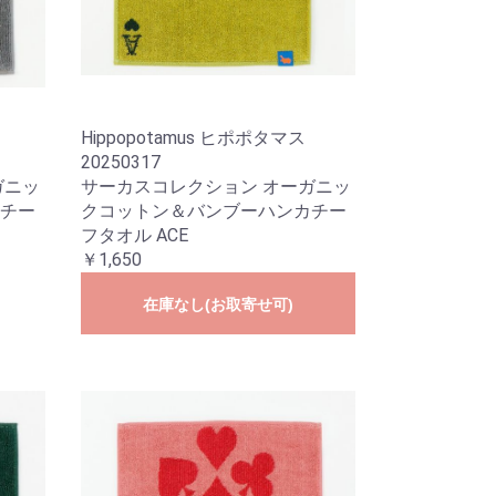
Hippopotamus ヒポポタマス
20250317
ガニッ
サーカスコレクション オーガニッ
チー
クコットン＆バンブーハンカチー
フタオル ACE
￥1,650
在庫なし(お取寄せ可)