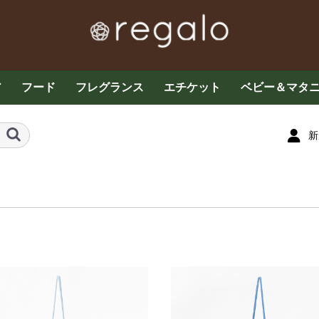
ア
フード
フレグランス
エチケット
ベビー＆マタ
ケア
お茶・コーヒー各種
グラノーラ・ドライフ
その他フード
お菓子
プロテイン・サプリメ
ザクロ
はちみつ
エッセンシャルオイル
ミストスプレー
フレグランス
アロマキャンドル
マスクスプレー
デオドラント
デリケートケア
オーラルケア
ベビーケア
子供用食品
育児用品・玩
ルーツ
ント
新