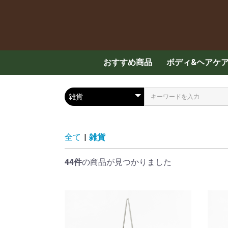
おすすめ商品
ボディ&ヘアケ
スキンケア
ハンド・ボディ
メンズケア
ヘアケア
入浴剤
全て
|
雑貨
44件
の商品が見つかりました