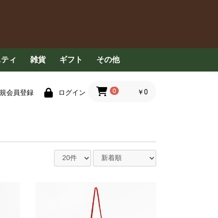
ニティ
雑貨
ギフト
その他
具
食器用洗剤
洗濯洗剤
清掃用品
衣服
ハンカチ・タオル
ペット用品
その他
コンセプト
定期配送について
FAQ
お問い合わせ
0
￥0
規会員登録
ログイン