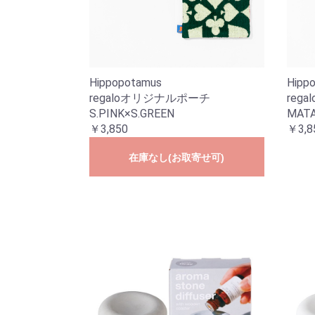
Hippopotamus
Hipp
regaloオリジナルポーチ
reg
S.PINK×S.GREEN
MATA
￥3,850
￥3,8
在庫なし(お取寄せ可)