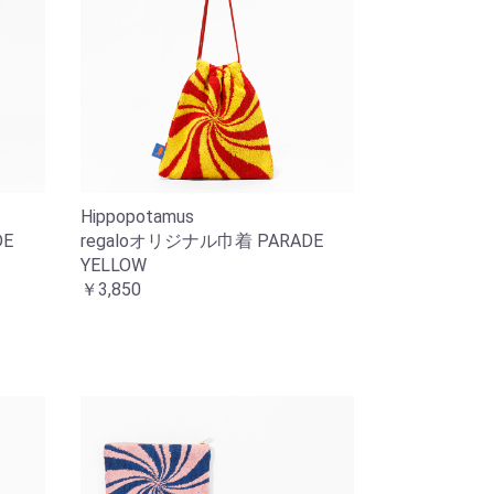
Hippopotamus
DE
regaloオリジナル巾着 PARADE
YELLOW
￥3,850