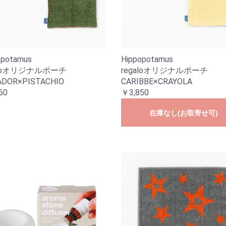
opotamus
Hippopotamus
aloオリジナルポーチ
regaloオリジナルポーチ
DOR×PISTACHIO
CARIBBE×CRAYOLA
50
￥3,850
在庫なし(お取寄せ可)