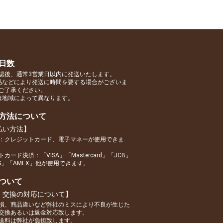
日数
認後、通常3営業日以内に発送いたします。
品などにより発送に時間を要する場合がございま
ご了承ください。
は地域によって異なります。
方法について
払い方法】
：クレジットカード、電子マネーが使用できま
カード決済：「VISA」「Mastercard」「JCB」
RS」「AMEX」他が使用できます。
ついて
・交換の対応について】
損、商品違いなど弊社のミスにより不良が生じた
交換あるいは返金対応致します。
送料は弊社が負担致します。