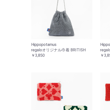
Hippopotamus
Hipp
regaloオリジナル巾着 BRITISH
reg
￥3,850
￥3,8