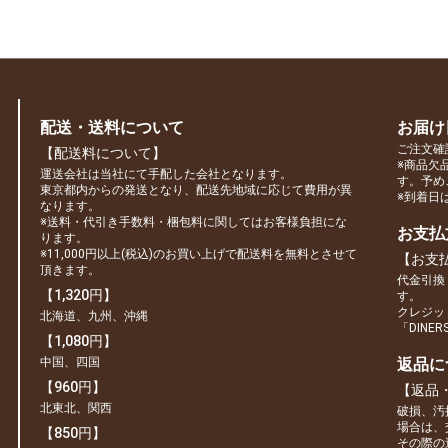
配送・送料について
お届け
ご注文確
【配送料について】
※商品欠
運送会社は当社にて手配した会社となります。
す。予め
東京都内からの発送となり、配送先地域に応じて費用が異
※到着日
なります。
※送料・代引き手数料・梱包料に関してはお客様負担にな
お支払
ります。
※11,000円以上(税込)のお買い上げで配送料を無料とさせて
【お支
頂きます。
代金引換
【1,320円】
す。
クレジット
北海道、九州、沖縄
「DINE
【1,080円】
中国、四国
返品に
【960円】
【返品
北東北、関西
破損、汚
場合は、
【850円】
その際の