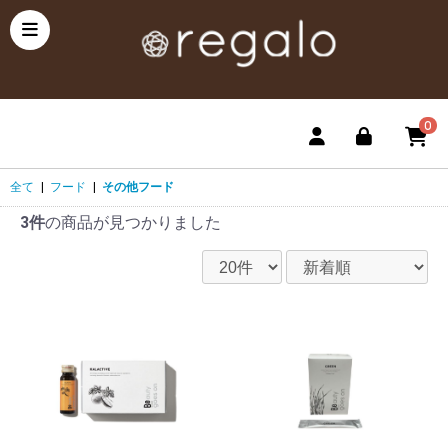
0
全て
|
フード
|
その他フード
3件
の商品が見つかりました