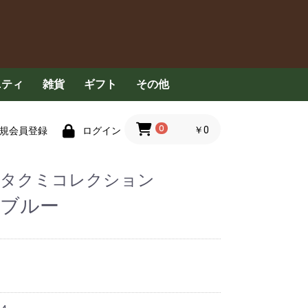
ニティ
雑貨
ギフト
その他
具
食器用洗剤
洗濯洗剤
清掃用品
衣服
ハンカチ・タオル
ペット用品
その他
コンセプト
定期配送について
FAQ
お問い合わせ
0
￥0
規会員登録
ログイン
ction タクミコレクション
玉ブルー