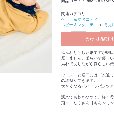
商品コード：
458976497368
関連カテゴリ
ベビー＆マタニティ
ベビー＆マタニティ
＞
育児
ただいま品切れ
ふんわりとした形ですが裾口
魔しません。柔らかで優し
素朴でありながら愛らしい伝
ウエストと裾口にはゴム通し
の調整ができます。
大きくなるとハーフパンツと
濡れても乾きやすく、軽く柔
頂き、たくさん【もんぺっぺ