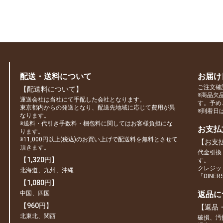
配送・送料について
お届け
ご注文確
【配送料について】
※商品欠
運送会社は当社にて手配した会社となります。
す。予め
東京都内からの発送となり、配送先地域に応じて費用が異
※到着日
なります。
※送料・代引き手数料・梱包料に関してはお客様負担にな
お支払
ります。
※11,000円以上(税込)のお買い上げで配送料を無料とさせて
【お支
頂きます。
代金引換
【1,320円】
す。
クレジット
北海道、九州、沖縄
「DINE
【1,080円】
中国、四国
返品に
【960円】
【返品
北東北、関西
破損、汚