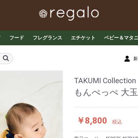
ア
フード
フレグランス
エチケット
ベビー＆マタ
ケア
お茶・コーヒー各種
グラノーラ・ドライフ
その他フード
お菓子
プロテイン・サプリメ
ザクロ
はちみつ
エッセンシャルオイル
ミストスプレー
フレグランス
アロマキャンドル
マスクスプレー
デオドラント
デリケートケア
オーラルケア
ベビーケア
子供用食品
育児用品・玩
ルーツ
ント
新
TAKUMI Colle
もんぺっぺ 大
￥8,800
税込