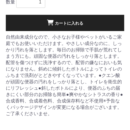
数量
カートに入れる
自然由来成分なので、小さなお子様やペットがいるご家
庭でもお使いいただけます。やさしい成分なのに、しっ
かり汚れを落とします。毎日のお掃除で手肌が荒れてし
まう方にも。頑固な便器の汚れをしっかり落とします。
配管を傷つけずに洗浄するので、配管の嫌なにおいも気
になりません。斜めに傾斜したボトルによってトイレの
ふちまで洗剤がとどきやすくなっています。●クエン酸
が頑固な便器の汚れをしっかり落とし、トイレを衛生的
にリフレッシュ●斜したボトルにより、便器のふちの届
きにくい部分のお掃除も簡単●爽やかなシトラスの香り●
合成香料、合成着色料、合成保存料など不使用※予告な
くパッケージデザインが変更になる場合がございます。
ご了承くださいませ。