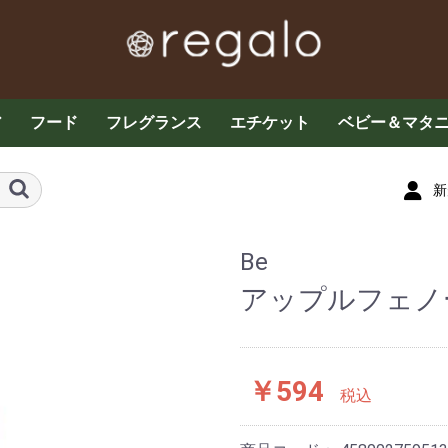
ア
フード
フレグランス
エチケット
ベビー＆マタ
ケア
お茶・コーヒー各種
グラノーラ・ドライフ
その他フード
お菓子
プロテイン・サプリメ
ザクロ
はちみつ
エッセンシャルオイル
ミストスプレー
フレグランス
アロマキャンドル
マスクスプレー
デオドラント
デリケートケア
オーラルケア
ベビーケア
子供用食品
育児用品・玩
ルーツ
ント
新
Be
アップルフェノール
￥594
税込