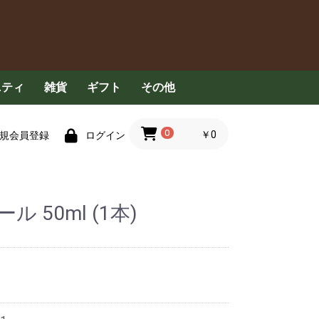
ニティ
雑貨
ギフト
その他
具
食器用洗剤
洗濯洗剤
清掃用品
衣服
ハンカチ・タオル
ペット用品
その他
コンセプト
定期配送について
FAQ
お問い合わせ
0
￥0
規会員登録
ログイン
 50ml (1本)