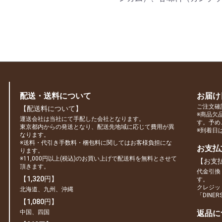
配送・送料について
お届け
ご注文確
【配送料について】
※商品欠
運送会社は当社にて手配した会社となります。
す。予め
東京都内からの発送となり、配送先地域に応じて費用が異
※到着日
なります。
※送料・代引き手数料・梱包料に関してはお客様負担にな
お支払
ります。
※11,000円以上(税込)のお買い上げで配送料を無料とさせて
【お支
頂きます。
代金引換
【1,320円】
す。
クレジット
北海道、九州、沖縄
「DINE
【1,080円】
中国、四国
返品に