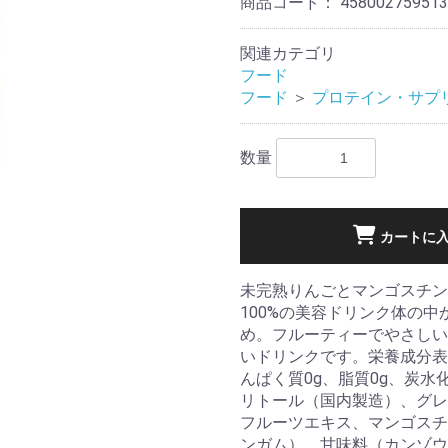
商品コード：
458002759513
関連カテゴリ
フード
フード
＞
プロテイン・サプ
数量
カートに
未完熟りんごとマンゴスチン
100%の美容ドリンク体の
め。フルーティーでやさしい
いドリンクです。栄養成分表示1
んぱく質0g、脂質0g、炭水化
リトール（国内製造）、グレ
フルーツエキス、マンゴスチ
ンガム）、甘味料（カンゾウ