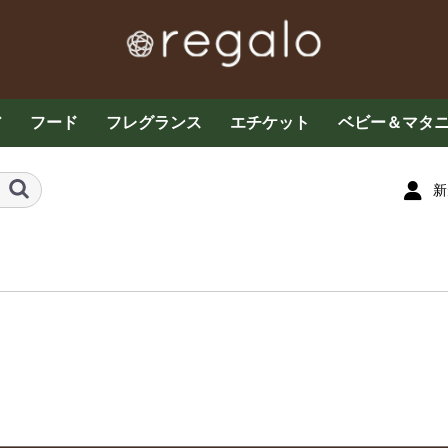
ア
フード
フレグランス
エチケット
ベビー＆マタ
ケア
お茶・コーヒー各種
グラノーラ・ドライフ
その他フード
お菓子
プロテイン・サプリメ
ザクロ
はちみつ
エッセンシャルオイル
ミストスプレー
フレグランス
アロマキャンドル
マスクスプレー
デオドラント
デリケートケア
オーラルケア
ベビーケア
子供用食品
育児用品・玩
ルーツ
ント
新