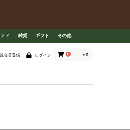
ニティ
雑貨
ギフト
その他
具
食器用洗剤
洗濯洗剤
清掃用品
衣服
ハンカチ・タオル
ペット用品
その他
コンセプト
定期配送について
FAQ
お問い合わせ
0
￥0
規会員登録
ログイン