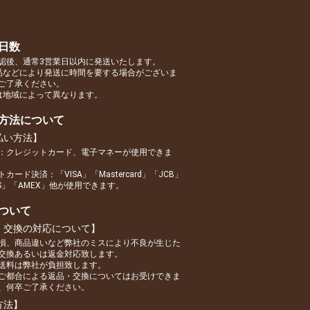
日数
認後、通常3営業日以内に発送いたします。
品などにより発送に時間を要する場合がございま
ご了承ください。
は地域によって異なります。
方法について
払い方法】
：クレジットカード、電子マネーが使用できま
カード決済：「VISA」「Mastercard」「JCB」
RS」「AMEX」他が使用できます。
ついて
・交換の対応について】
損、商品違いなど弊社のミスにより不良が生じた
交換あるいは返金対応致します。
送料は弊社が負担致します。
ご都合による返品・交換についてはお受けできま
、何卒ご了承ください。
方法】