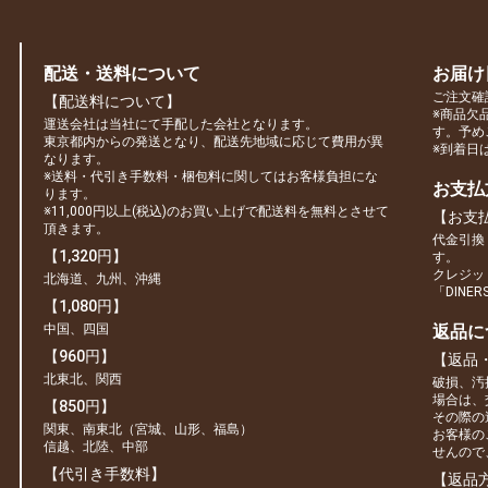
配送・送料について
お届け
ご注文確
【配送料について】
※商品欠
運送会社は当社にて手配した会社となります。
す。予め
東京都内からの発送となり、配送先地域に応じて費用が異
※到着日
なります。
※送料・代引き手数料・梱包料に関してはお客様負担にな
お支払
ります。
※11,000円以上(税込)のお買い上げで配送料を無料とさせて
【お支
頂きます。
代金引換
【1,320円】
す。
クレジット
北海道、九州、沖縄
「DINE
【1,080円】
中国、四国
返品に
【960円】
【返品
北東北、関西
破損、汚
場合は、
【850円】
その際の
関東、南東北（宮城、山形、福島）
お客様の
信越、北陸、中部
せんので
【代引き手数料】
【返品