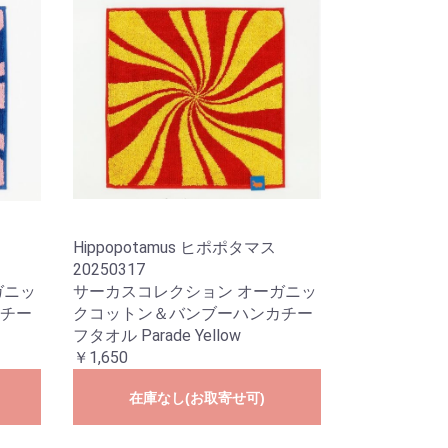
Hippopotamus ヒポポタマス
20250317
ガニッ
サーカスコレクション オーガニッ
チー
クコットン＆バンブーハンカチー
フタオル Parade Yellow
￥1,650
在庫なし(お取寄せ可)