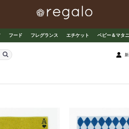
ア
フード
フレグランス
エチケット
ベビー＆マタ
ケア
お茶・コーヒー各種
グラノーラ・ドライフ
その他フード
お菓子
プロテイン・サプリメ
ザクロ
はちみつ
エッセンシャルオイル
ミストスプレー
フレグランス
アロマキャンドル
マスクスプレー
デオドラント
デリケートケア
オーラルケア
ベビーケア
子供用食品
育児用品・玩
ルーツ
ント
新