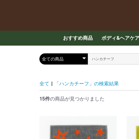
おすすめ商品
ボディ&ヘアケ
スキンケア
ハンド・ボディ
メンズケア
ヘアケア
入浴剤
全て
|
「ハンカチーフ」の検索結果
15件
の商品が見つかりました