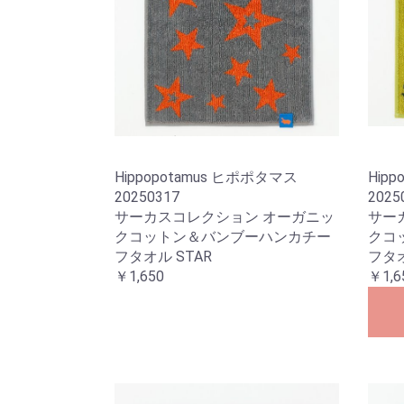
Hippopotamus ヒポポタマス
Hip
20250317
2025
サーカスコレクション オーガニッ
サー
クコットン＆バンブーハンカチー
クコ
フタオル STAR
フタオ
￥1,650
￥1,6