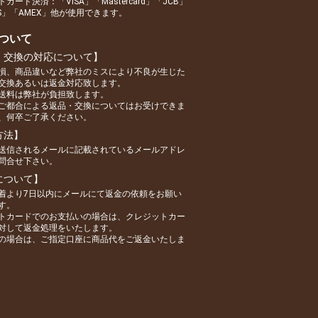
カード決済：「VISA」「Mastercard」「JCB」
RS」「AMEX」他が使用できます。
ついて
・交換の対応について】
損、商品違いなど弊社のミスにより不良が生じた
交換あるいは返金対応致します。
送料は弊社が負担致します。
ご都合による返品・交換についてはお受けできま
、何卒ご了承ください。
方法】
送信されるメールに記載されているメールアドレ
問合せ下さい。
について】
着より7日以内にメールにて返金の依頼をお願い
す。
トカードでのお支払いの場合は、クレジットカー
対して返金処理をいたします。
の場合は、ご指定口座に商品代をご返金いたしま