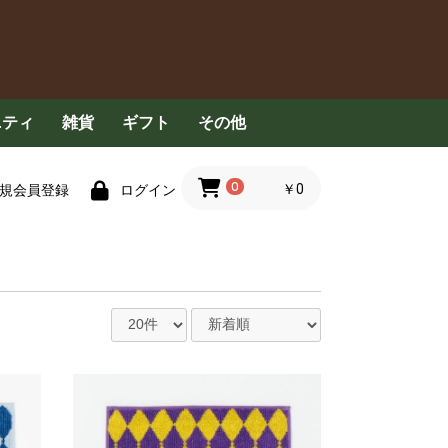
ニティ
雑貨
ギフト
その他
具
食器用洗剤
洗濯洗剤
清掃用品
衣服
ハンカチ・タオル
ペット用品
その他
コンセプト
定期配送について
FAQ
お問い合わせ
0
￥0
規会員登録
ログイン