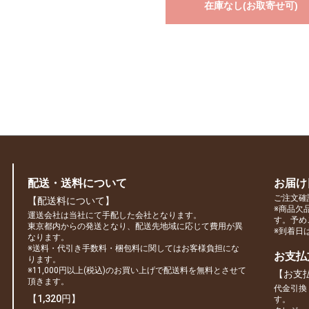
在庫なし(お取寄せ可)
配送・送料について
お届け
ご注文確
【配送料について】
※商品欠
運送会社は当社にて手配した会社となります。
す。予め
東京都内からの発送となり、配送先地域に応じて費用が異
※到着日
なります。
※送料・代引き手数料・梱包料に関してはお客様負担にな
お支払
ります。
※11,000円以上(税込)のお買い上げで配送料を無料とさせて
【お支
頂きます。
代金引換
【1,320円】
す。