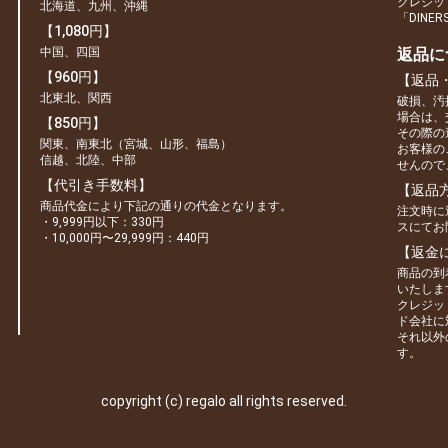
クレジット
北海道、九州、沖縄
「DINE
【1,080円】
中国、四国
返品に
【960円】
【返品
北東北、関西
破損、汚
場合は、
【850円】
その際の
関東、南東北（宮城、山形、福島）
お客様の
信越、北陸、中部
せんので
【代引き手数料】
【返品
商品代金により下記の通りの代金となります。
注文時に
・9,999円以下：330円
スにてお
・10,000円〜29,999円：440円
【返金
商品の到
いたしま
クレジッ
ド会社に
それ以外
す。
copyright (c) regalo all rights reserved.